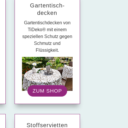
Garten­tisch­
decken
Gartentischdecken von
TiDeko® mit einem
speziellen Schutz gegen
Schmutz und
Flüssigkeit.
ZUM SHOP
Stoff­servietten