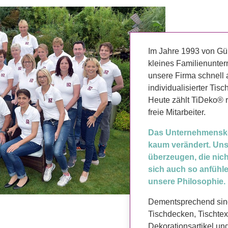
Im Jahre 1993 von Gü
kleines Familienunter
unsere Firma schnell 
individualisierter Tisc
Heute zählt TiDeko® r
freie Mitarbeiter.
Das Unternehmenskonz
kaum verändert. Un
überzeugen, die nic
sich auch so anfühle
unsere Philosophie.
Dementsprechend sind
Tischdecken, Tischtext
Dekorationsartikel un