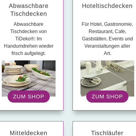
Abwasch­bare
Hotel­tisch­decken
Tisch­decken
Abwaschbare
Für Hotel, Gastronomie,
Tischdecken von
Restaurant, Cafe,
TiDeko®: Im
Gaststätten, Events und
Handumdrehen wieder
Veranstaltungen aller
frisch aufgelegt.
Art.
ZUM SHOP
ZUM SHOP
Mittel­decken
Tisch­läufer